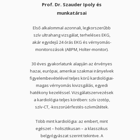
Prof. Dr. Szauder Ipoly és
munkatársai
Első alkalommal azonnali, legkorszerűbb
szív ultrahang vizsgálat, terheléses EKG,
akár egyidejű 24 órás EKG és vérnyomás-
monitorozások (ABPM, Holter-monitor).
30 éves gyakorlatunk alapján az érvényes
hazai, európai, amerikai szakmai irányelvek
figyelembevételével teljes körű kardiológiai-
magas vérnyomás kivizsgálás, egyedi
hatékony kezeléssel. Vizsgálatszervezések
a kardiológia teljes körében: szív izotóp,
szív-CT, -koszorúérfestés-szívműtétek.
Több mint kardiológia: az embert, mint
egészet – holisztikusan – a klasszikus
belgyógyászat szerint tekintve. A