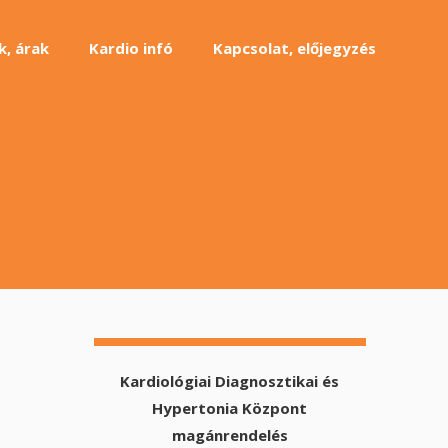
k, árak
Kardio infó
Kapcsolat, előjegyzés
Kardiológiai Diagnosztikai és
Hypertonia Központ
magánrendelés