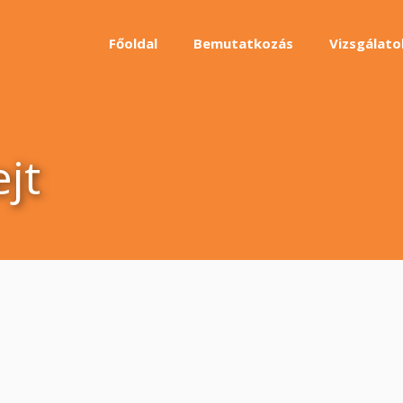
Főoldal
Bemutatkozás
Vizsgálato
jt