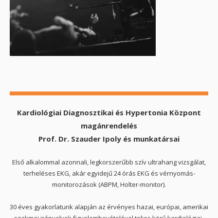
Kardiológiai Diagnosztikai és Hypertonia Központ
magánrendelés
Prof. Dr. Szauder Ipoly és munkatársai
Első alkalommal azonnali, legkorszerűbb szív ultrahang vizsgálat,
terheléses EKG, akár egyidejű 24 órás EKG és vérnyomás-
monitorozások (ABPM, Holter-monitor).
30 éves gyakorlatunk alapján az érvényes hazai, európai, amerikai
szakmai irányelvek figyelembevételével teljes körű kardiológiai-