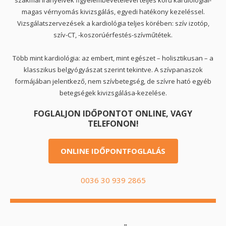
magas vérnyomás kivizsgálás, egyedi hatékony kezeléssel.
Vizsgálatszervezések a kardiológia teljes körében: szív izotóp,
szív-CT, -koszorúérfestés-szívműtétek.
Több mint kardiológia: az embert, mint egészet – holisztikusan – a
klasszikus belgyógyászat szerint tekintve. A szívpanaszok
formájában jelentkező, nem szívbetegség, de szívre ható egyéb
betegségek kivizsgálása-kezelése.
FOGLALJON IDŐPONTOT ONLINE, VAGY
TELEFONON!
ONLINE IDŐPONTFOGLALÁS
0036 30 939 2865