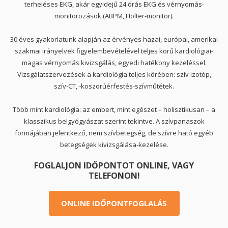
terheléses EKG, akár egyidejű 24 órás EKG és vérnyomás-
monitorozások (ABPM, Holter-monitor).
30 éves gyakorlatunk alapján az érvényes hazai, európai, amerikai
szakmai irányelvek figyelembevételével teljes körű kardiológiai-
magas vérnyomás kivizsgálás, egyedi hatékony kezeléssel.
Vizsgálatszervezések a kardiológia teljes körében: szív izotóp,
szív-CT, -koszorúérfestés-szívműtétek.
Több mint kardiológia: az embert, mint egészet – holisztikusan – a
klasszikus belgyógyászat szerint tekintve. A szívpanaszok
formájában jelentkező, nem szívbetegség, de szívre ható egyéb
betegségek kivizsgálása-kezelése.
FOGLALJON IDŐPONTOT ONLINE, VAGY
TELEFONON!
ONLINE IDŐPONTFOGLALÁS