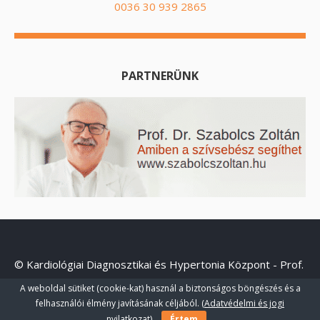
0036 30 939 2865
PARTNERÜNK
© Kardiológiai Diagnosztikai és Hypertonia Központ - Prof.
Dr. Szauder Ipoly Ph.D - Minden jog fenntartva.
A weboldal sütiket (cookie-kat) használ a biztonságos böngészés és a
felhasználói élmény javításának céljából.
(Adatvédelmi és jogi
nyilatkozat)
Értem