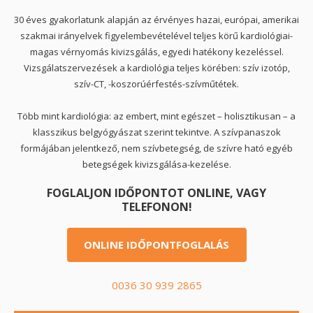
30 éves gyakorlatunk alapján az érvényes hazai, európai, amerikai
szakmai irányelvek figyelembevételével teljes körű kardiológiai-
magas vérnyomás kivizsgálás, egyedi hatékony kezeléssel.
Vizsgálatszervezések a kardiológia teljes körében: szív izotóp,
szív-CT, -koszorúérfestés-szívműtétek.
Több mint kardiológia: az embert, mint egészet – holisztikusan – a
klasszikus belgyógyászat szerint tekintve. A szívpanaszok
formájában jelentkező, nem szívbetegség, de szívre ható egyéb
betegségek kivizsgálása-kezelése.
FOGLALJON IDŐPONTOT ONLINE, VAGY
TELEFONON!
ONLINE IDŐPONTFOGLALÁS
0036 30 939 2865