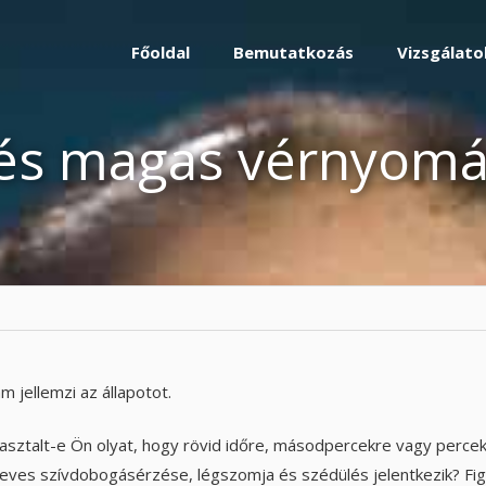
Főoldal
Bemutatkozás
Vizsgálato
és magas vérnyomá
 jellemzi az állapotot.
asztalt-e Ön olyat, hogy rövid időre, másodpercekre vagy perce
n heves szívdobogásérzése, légszomja és szédülés jelentkezik? Fi