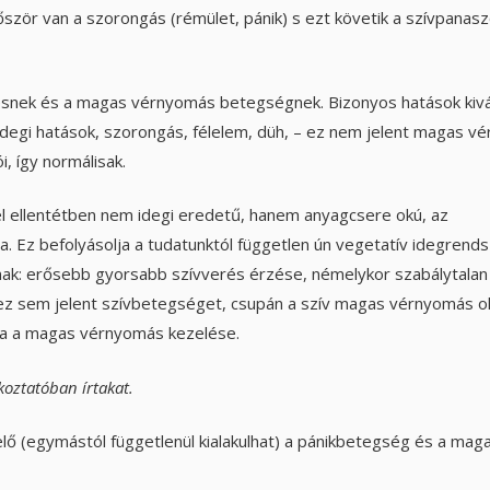
őször van a szorongás (rémület, pánik) s ezt követik a szívpanas
snek és a magas vérnyomás betegségnek. Bizonyos hatások kivá
idegi hatások, szorongás, félelem, düh, – ez nem jelent magas v
, így normálisak.
l ellentétben nem idegi eredetű, hanem anyagcsere okú, az
 Ez befolyásolja a tudatunktól független ún vegetatív idegrend
nak: erősebb gyorsabb szívverés érzése, némelykor szabálytalan
ez sem jelent szívbetegséget, csupán a szív magas vérnyomás o
ára a magas vérnyomás kezelése.
koztatóban írtakat.
elő (egymástól függetlenül kialakulhat) a pánikbetegség és a mag