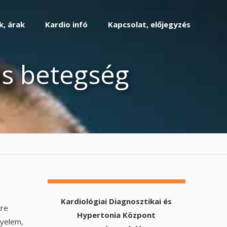
k, árak
Kardio infó
Kapcsolat, előjegyzés
s betegség
Kardiológiai Diagnosztikai és
kre
Hypertonia Központ
gyelem,