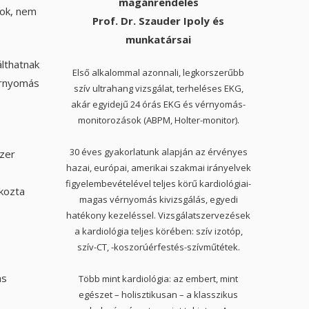
magánrendelés
zok, nem
Prof. Dr. Szauder Ipoly és
munkatársai
lthatnak
Első alkalommal azonnali, legkorszerűbb
érnyomás
szív ultrahang vizsgálat, terheléses EKG,
akár egyidejű 24 órás EKG és vérnyomás-
monitorozások (ABPM, Holter-monitor).
30 éves gyakorlatunk alapján az érvényes
szer
hazai, európai, amerikai szakmai irányelvek
figyelembevételével teljes körű kardiológiai-
kozta
magas vérnyomás kivizsgálás, egyedi
hatékony kezeléssel. Vizsgálatszervezések
a kardiológia teljes körében: szív izotóp,
szív-CT, -koszorúérfestés-szívműtétek.
as
Több mint kardiológia: az embert, mint
egészet – holisztikusan – a klasszikus