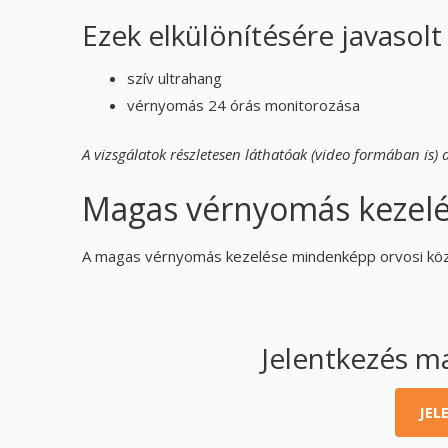
Ezek elkülönítésére javasolt
szív ultrahang
vérnyomás 24 órás monitorozása
A vizsgálatok részletesen láthatóak (video formában is) 
Magas vérnyomás kezel
A magas vérnyomás kezelése mindenképp orvosi köz
Jelentkezés m
JEL