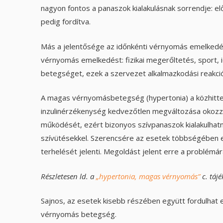
nagyon fontos a panaszok kialakulásnak sorrendje: el
pedig fordítva.
Más a jelentősége az időnkénti vérnyomás emelkedé
vérnyomás emelkedést: fizikai megerőltetés, sport, 
betegséget, ezek a szervezet alkalmazkodási reakciói
A magas vérnyomásbetegség (hypertonia) a közhitte
inzulinérzékenység kedvezőtlen megváltozása okozza.
működését, ezért bizonyos szívpanaszok kialakulhat
szívütésekkel. Szerencsére az esetek többségében 
terhelését jelenti. Megoldást jelent erre a problém
Részletesen ld. a
„hypertonia, magas vérnyomás”
c. tájé
Sajnos, az esetek kisebb részében együtt fordulhat 
vérnyomás betegség.