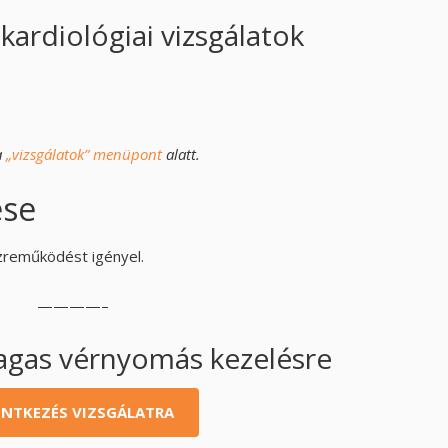
 kardiológiai vizsgálatok
a
„vizsgálatok” menüpont
alatt.
ése
reműködést igényel.
————–
agas vérnyomás kezelésre
ENTKEZÉS VIZSGÁLATRA