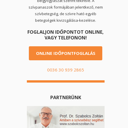
belgyógyászat szerint tekintve. A
szívpanaszok formájában jelentkező, nem
szívbetegség, de szívre ható egyéb
betegségek kivizsgálása-kezelése.
FOGLALJON IDŐPONTOT ONLINE,
VAGY TELEFONON!
ONLINE IDŐPONTFOGLALÁS
0036 30 939 2865
PARTNERÜNK