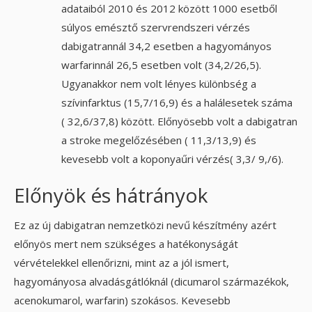
adataiból 2010 és 2012 között 1000 esetből
súlyos emésztő szervrendszeri vérzés
dabigatrannál 34,2 esetben a hagyományos
warfarinnál 26,5 esetben volt (34,2/26,5).
Ugyanakkor nem volt lényes különbség a
szívinfarktus (15,7/16,9) és a halálesetek száma
( 32,6/37,8) között. Előnyösebb volt a dabigatran
a stroke megelőzésében ( 11,3/13,9) és
kevesebb volt a koponyaűri vérzés( 3,3/ 9,/6).
Előnyök és hátrányok
Ez az új dabigatran nemzetközi nevű készítmény azért
előnyös mert nem szükséges a hatékonyságát
vérvételekkel ellenőrizni, mint az a jól ismert,
hagyományosa alvadásgátlóknál (dicumarol származékok,
acenokumarol, warfarin) szokásos. Kevesebb