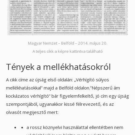
Magyar Nemzet – Belföld – 2014. május 20.
A teljes cikk a képre kattintva található
Tények a mellékhatásokról
A cikk címe az újság első oldalán: „Vérhígító súlyos
mellékhatásokkal” majd a Belföld oldalon.”Népszerű ám
kockázatos vérhígító” bár figyelemfelkeltő, jó cím egy újság
szempontjából, ugyanakkor kissé félrevezető, és az
olvasót megijesztő mert:
a rossz köznyelvi használattal ellentétben nem