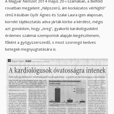
A Magyar Nemzet 2014 május 20-i számában, a Belföld
rovatban megjelent „Népszerű, ám kockázatos vérhígító”
című írásában Győr Ágnes és Szalai Laura igen alaposan,
korrekt tájékoztatás adva járták körbe a kérdést, mégis
azt gondolom, hogy „öreg”, gyakorló kardiológusként
érdemes szakmai szempontok alapján kiegészítenem,
főként a gyógyszerszedő, s most szorongó kedves
betegek megnyugtatására is.