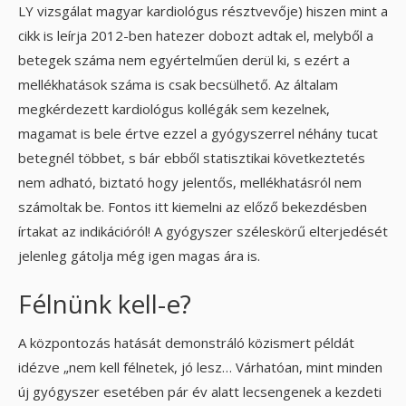
LY vizsgálat magyar kardiológus résztvevője) hiszen mint a
cikk is leírja 2012-ben hatezer dobozt adtak el, melyből a
betegek száma nem egyértelműen derül ki, s ezért a
mellékhatások száma is csak becsülhető. Az általam
megkérdezett kardiológus kollégák sem kezelnek,
magamat is bele értve ezzel a gyógyszerrel néhány tucat
betegnél többet, s bár ebből statisztikai következtetés
nem adható, biztató hogy jelentős, mellékhatásról nem
számoltak be. Fontos itt kiemelni az előző bekezdésben
írtakat az indikációról! A gyógyszer széleskörű elterjedését
jelenleg gátolja még igen magas ára is.
Félnünk kell-e?
A központozás hatását demonstráló közismert példát
idézve „nem kell félnetek, jó lesz… Várhatóan, mint minden
új gyógyszer esetében pár év alatt lecsengenek a kezdeti