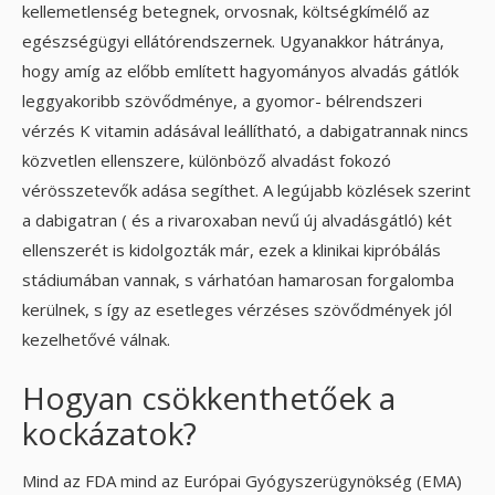
kellemetlenség betegnek, orvosnak, költségkímélő az
egészségügyi ellátórendszernek. Ugyanakkor hátránya,
hogy amíg az előbb említett hagyományos alvadás gátlók
leggyakoribb szövődménye, a gyomor- bélrendszeri
vérzés K vitamin adásával leállítható, a dabigatrannak nincs
közvetlen ellenszere, különböző alvadást fokozó
vérösszetevők adása segíthet. A legújabb közlések szerint
a dabigatran ( és a rivaroxaban nevű új alvadásgátló) két
ellenszerét is kidolgozták már, ezek a klinikai kipróbálás
stádiumában vannak, s várhatóan hamarosan forgalomba
kerülnek, s így az esetleges vérzéses szövődmények jól
kezelhetővé válnak.
Hogyan csökkenthetőek a
kockázatok?
Mind az FDA mind az Európai Gyógyszerügynökség (EMA)