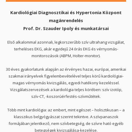
Kardiológiai Diagnosztikai és Hypertonia Központ
magánrendelés
Prof. Dr. Szauder Ipoly és munkatársai
Első alkalommal azonnali, legkorszerűbb szív ultrahang vizsgálat,
terheléses EKG, akár egyidejű 24 órás EKG és vérnyomás-
monitorozások (ABPM, Holter-monitor).
30 éves gyakorlatunk alapján az érvényes hazai, európai, amerikai
szakmai irányelvek figyelembevételével teljes körű kardiológiai-
magas vérnyomás kivizsgálás, egyedi hatékony kezeléssel.
Vizsgálatszervezések a kardiológia teljes körében: szív izotóp,
szív-CT, -koszorúérfestés-szívműtétek.
Több mint kardiológia: az embert, mint egészet – holisztikusan – a
klasszikus belgyógyászat szerint tekintve. A szívpanaszok
formájában jelentkező, nem szívbetegség, de szívre ható egyéb
betegségek kivizsgálása-kezelése.