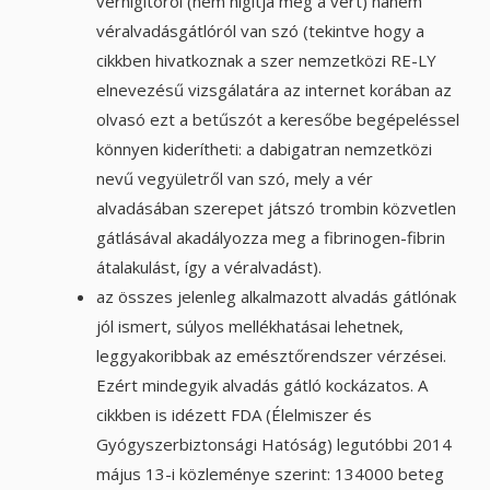
vérhígítóról (nem hígítja meg a vért) hanem
véralvadásgátlóról van szó (tekintve hogy a
cikkben hivatkoznak a szer nemzetközi RE-LY
elnevezésű vizsgálatára az internet korában az
olvasó ezt a betűszót a keresőbe begépeléssel
könnyen kiderítheti: a dabigatran nemzetközi
nevű vegyületről van szó, mely a vér
alvadásában szerepet játszó trombin közvetlen
gátlásával akadályozza meg a fibrinogen-fibrin
átalakulást, így a véralvadást).
az összes jelenleg alkalmazott alvadás gátlónak
jól ismert, súlyos mellékhatásai lehetnek,
leggyakoribbak az emésztőrendszer vérzései.
Ezért mindegyik alvadás gátló kockázatos. A
cikkben is idézett FDA (Élelmiszer és
Gyógyszerbiztonsági Hatóság) legutóbbi 2014
május 13-i közleménye szerint: 134000 beteg