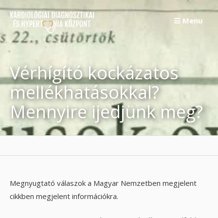
Skip
to
Menu
content
Vérhígító kockázatos
mellékhatásokkal?
Mennyire ijedjünk meg?
Megnyugtató válaszok a Magyar Nemzetben megjelent
cikkben megjelent információkra.