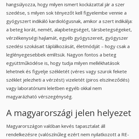
hangsúlyozza, hogy milyen ismert kockázattal jár a szer
szedése, s milyen sok tényezőt kell figyelembe vennie a
gyógyszert indikáló kardiológusnak, amikor a szert indikálja:
a beteg korát, nemét, alapbetegséget, társbetegségeket,
vérzékenységi hajlamát, egyéb gyógyszereit, gyógyszer
szedési szokásait táplálkozását, életmódját – hogy csak a
leglényegesebbek említsük. Nagyon fontos a beteg
együttműködése is, hogy tudja milyen mellékhatások
lehetnek és figyelje székletét (véres vagy szurok fekete
széklet jelezheti a vérzést) vizeletét (piros elszíneződés)
vagy laboratóriumi leletben egyéb okkal nem
magyarázható vérszegénység.
A magyarországi jelen helyezet
Magyarországon valóban kevés tapasztalat áll
rendelkezésre (valószínűleg ezért nem nyilatkozott a RE-