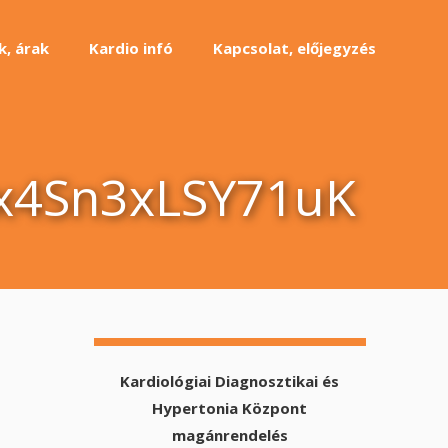
k, árak
Kardio infó
Kapcsolat, előjegyzés
x4Sn3xLSY71uK
Kardiológiai Diagnosztikai és
Hypertonia Központ
magánrendelés