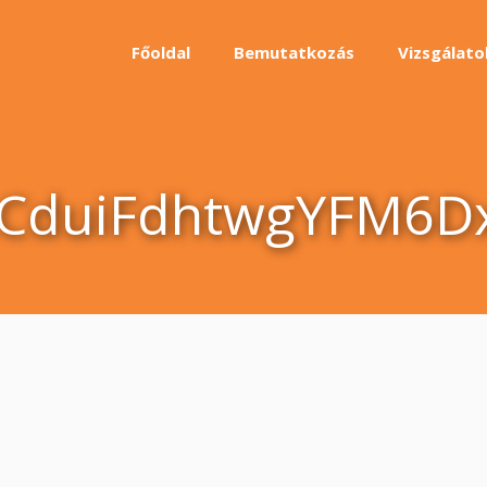
Főoldal
Bemutatkozás
Vizsgálato
CduiFdhtwgYFM6D