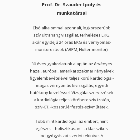
Prof. Dr. Szauder Ipoly és
munkatársai
Első alkalommal azonnali, legkorszerűbb
szív ultrahang vizsgálat, terheléses EKG,
akár egyidejű 24 órás EKG és vérnyomás-
monitorozások (ABPM, Holter-monitor).
30 éves gyakorlatunk alapján az érvényes
hazai, európai, amerikai szakmai irányelvek
figyelembevételével teljes körű kardiológiai-
magas vérnyomás kivizsgálás, egyedi
hatékony kezeléssel. Vizsgálatszervezések
a kardiológia teljes körében: szív izotóp,
szív-CT, -koszorúérfestés-szívműtétek.
Több mint kardiológia: az embert, mint
egészet – holisztikusan – a klasszikus
belgyógyászat szerint tekintve. A